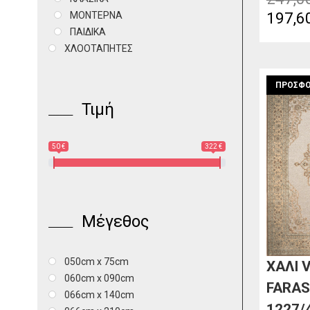
Origin
197,6
ΜΟΝΤΕΡΝΑ
ΠΑΙΔΙΚΑ
price
ΧΛΟΟΤΑΠΗΤΕΣ
was:
247,00
ΠΡΟΣΦΟ
Τιμή
50 €
322 €
Μέγεθος
050cm x 75cm
ΧΑΛΙ 
060cm x 090cm
FARA
066cm x 140cm
1227/