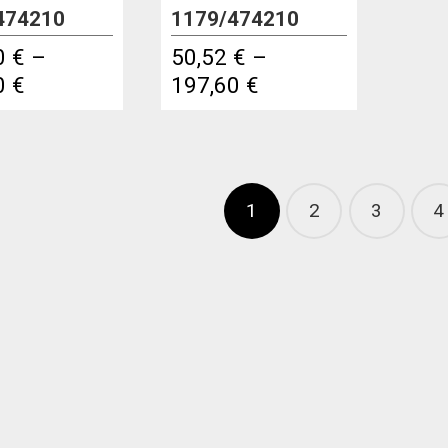
474210
1179/474210
0
€
–
50,52
€
–
Price
Price
0
€
197,60
€
range:
range:
136,80 €
50,52 €
through
through
321,60 €
197,60 €
1
2
3
4