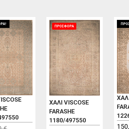
ΡΆ!
ΠΡΟ
ΠΡΟΣΦΟΡΑ
ΧΑΛ
VISCOSE
ΧΑΛΙ VISCOSE
FAR
SHE
FARASHE
122
497550
1180/497550
150
0
€