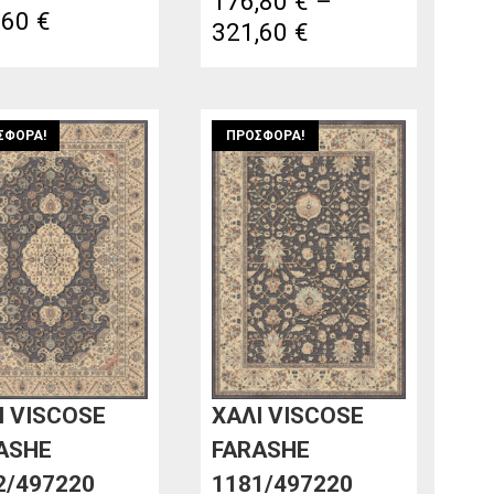
176,80
€
–
Price
,60
€
Price
321,60
€
range:
range:
150,40 €
176,80 €
through
through
ΣΦΟΡΆ!
ΠΡΟΣΦΟΡΆ!
197,60 €
321,60 €
Ι VISCOSE
ΧΑΛΙ VISCOSE
ASHE
FARASHE
2/497220
1181/497220