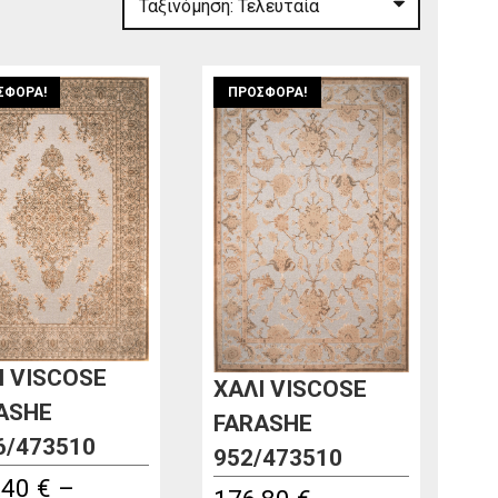
ΣΦΟΡΆ!
ΠΡΟΣΦΟΡΆ!
Ι VISCOSE
ΧΑΛΙ VISCOSE
ASHE
FARASHE
6/473510
952/473510
,40
€
–