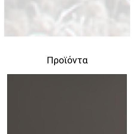
Προϊόντα