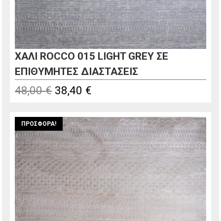
ΧΑΛΙ ROCCO 015 LIGHT GREY ΣΕ
ΕΠΙΘΥΜΗΤΕΣ ΔΙΑΣΤΑΣΕΙΣ
Original
Η
48,00
€
38,40
€
price
τρέχουσα
was:
τιμή
ΠΡΟΣΦΟΡΆ!
48,00 €.
είναι:
38,40 €.