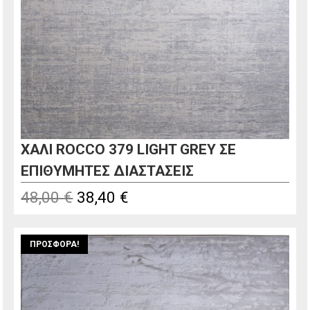
ΧΑΛΙ ROCCO 379 LIGHT GREY ΣΕ
ΕΠΙΘΥΜΗΤΕΣ ΔΙΑΣΤΑΣΕΙΣ
Original
Η
48,00
€
38,40
€
price
τρέχουσα
was:
τιμή
ΠΡΟΣΦΟΡΆ!
48,00 €.
είναι:
38,40 €.