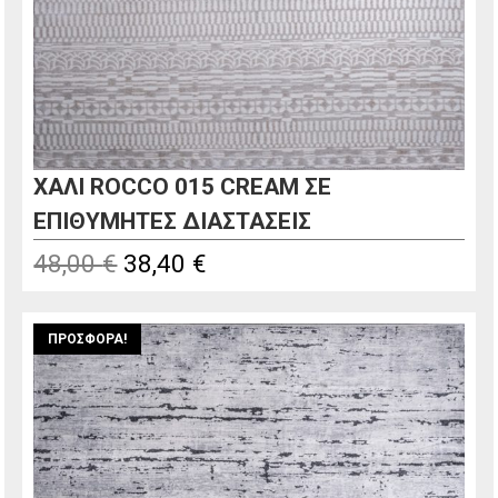
ΧΑΛΙ ROCCO 015 CREAM ΣΕ
ΕΠΙΘΥΜΗΤΕΣ ΔΙΑΣΤΑΣΕΙΣ
Original
Η
48,00
€
38,40
€
price
τρέχουσα
was:
τιμή
ΠΡΟΣΦΟΡΆ!
48,00 €.
είναι:
38,40 €.