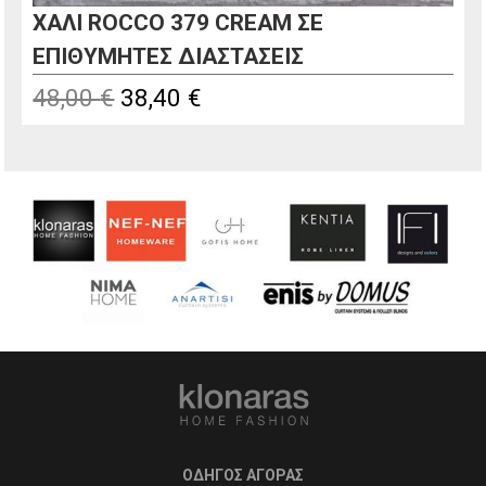
ΧΑΛΙ ROCCO 379 CREAM ΣΕ
ΕΠΙΘΥΜΗΤΕΣ ΔΙΑΣΤΑΣΕΙΣ
Original
Η
48,00
€
38,40
€
price
τρέχουσα
was:
τιμή
48,00 €.
είναι:
38,40 €.
ΟΔΗΓΟΣ ΑΓΟΡΑΣ