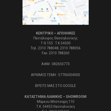
ΚΕΝΤΡΙΚΟ – ΑΠΟΘΗΚΕΣ
Πεντάλοφος Θεσσαλονίκης
Τ.Θ.153 Τ.Κ.54500
Τηλ. 2310 788048, 2310 788056
Fax. 2310 788260
ΑΦΜ : 082650773
ΑΡΙΘΜΟΣ ΓΕΜΗ : 57706004000
ΒΡΕΙΤΕ ΜΑΣ ΣΤΟ GOOGLE
ΚΑΤΑΣΤΗΜΑ ΛΙΑΝΙΚΗΣ – SHOWROOM
Μάρκου Μπότσαρη 110
Τ.Κ. 54453 Θεσσαλονίκη