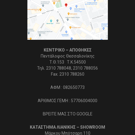
ΚΕΝΤΡΙΚΟ – ΑΠΟΘΗΚΕΣ
Πεντάλοφος Θεσσαλονίκης
Τ.Θ.153 Τ.Κ.54500
Τηλ. 2310 788048, 2310 788056
Fax. 2310 788260
ΑΦΜ : 082650773
ΑΡΙΘΜΟΣ ΓΕΜΗ : 57706004000
ΒΡΕΙΤΕ ΜΑΣ ΣΤΟ GOOGLE
ΚΑΤΑΣΤΗΜΑ ΛΙΑΝΙΚΗΣ – SHOWROOM
Μάρκου Μπότσαρη 110