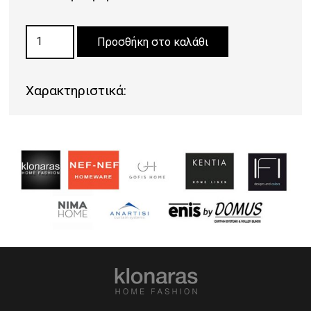
ΜΟΚΕΤΑ
Προσθήκη στο καλάθι
LIDO
82
Χαρακτηριστικά:
ποσότητα