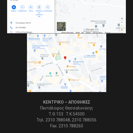
ΚΕΝΤΡΙΚΟ – ΑΠΟΘΗΚΕΣ
Πεντάλοφος Θεσσαλονίκης
Τ.Θ.153 Τ.Κ.54500
Τηλ. 2310 788048, 2310 788056
Fax. 2310 788260