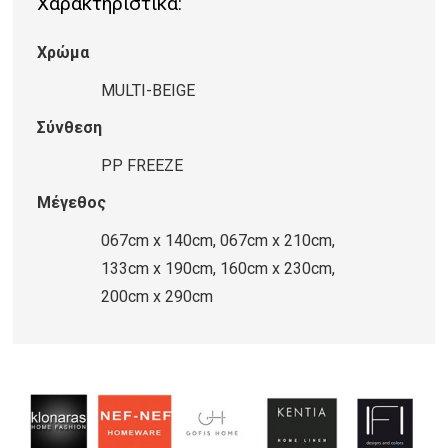
Χαρακτηριστικά:
20824/Y
MULTI-
Χρώμα
BEIGE
ποσότητα
MULTI-BEIGE
Σύνθεση
PP FREEZE
Μέγεθος
067cm x 140cm, 067cm x 210cm,
133cm x 190cm, 160cm x 230cm,
200cm x 290cm