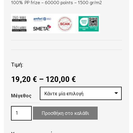
100% PP frize – 60000 points – 1500 gr/m2
Τιμή:
Price
19,20
€
–
120,00
€
range:
19,20 €
Μέγεθος
through
ΧΑΛΙ
120,00 €
Προσθήκη στο καλάθι
ΨΑΘΑ
VAN