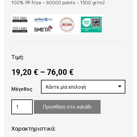
100% PP frize – 60000 points – 1500 gr/m2
Τιμή:
Price
19,20
€
–
76,00
€
range:
19,20 €
Μέγεθος
through
ΧΑΛΙ
76,00 €
Προσθήκη στο καλάθι
ΨΑΘΑ
VAN
Χαρακτηριστικά:
20826/W