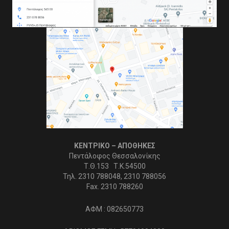
ΚΕΝΤΡΙΚΟ – ΑΠΟΘΗΚΕΣ
Πεντάλοφος Θεσσαλονίκης
Τ.Θ.153 Τ.Κ.54500
Τηλ. 2310 788048, 2310 788056
Fax. 2310 788260
ΑΦΜ : 082650773