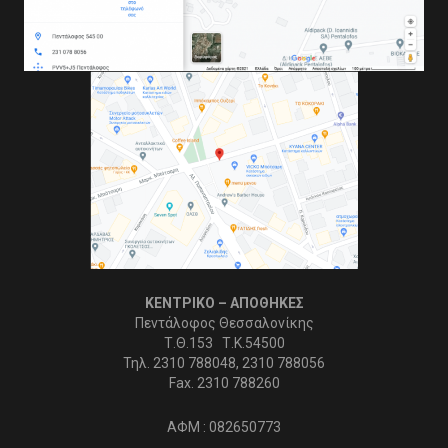
ΚΕΝΤΡΙΚΟ – ΑΠΟΘΗΚΕΣ
Πεντάλοφος Θεσσαλονίκης
Τ.Θ.153 Τ.Κ.54500
Τηλ. 2310 788048, 2310 788056
Fax. 2310 788260
ΑΦΜ : 082650773