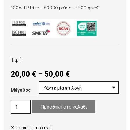
100% PP frize – 60000 points – 1500 gr/m2
Τιμή:
Price
20,00
€
–
50,00
€
range:
20,00 €
Μέγεθος
through
ΧΑΛΙ
50,00 €
Προσθήκη στο καλάθι
ΨΑΘΑ
VAN
Χαρακτηριστικά:
70171/Z