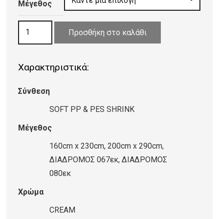
22,00 €
Μέγεθος
through
ΧΑΛΙ
128,80 €
Προσθήκη στο καλάθι
ALTO
VINTAGE
Χαρακτηριστικά:
9651
CREAM
Σύνθεση
PLK64
ποσότητα
SOFT PP & PES SHRINK
Μέγεθος
160cm x 230cm, 200cm x 290cm,
ΔΙΑΔΡΟΜΟΣ 067εκ, ΔΙΑΔΡΟΜΟΣ
080εκ
Χρώμα
CREAM