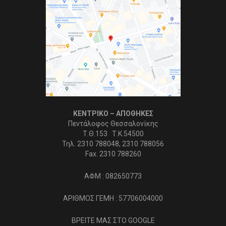
ΚΕΝΤΡΙΚΟ – ΑΠΟΘΗΚΕΣ
Πεντάλοφος Θεσσαλονίκης
Τ.Θ.153 Τ.Κ.54500
Τηλ. 2310 788048, 2310 788056
Fax. 2310 788260
ΑΦΜ : 082650773
ΑΡΙΘΜΟΣ ΓΕΜΗ : 57706004000
ΒΡΕΙΤΕ ΜΑΣ ΣΤΟ GOOGLE