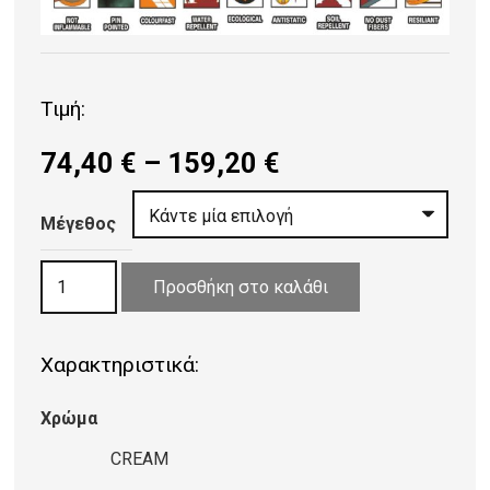
Τιμή:
Price
74,40
€
–
159,20
€
range:
74,40 €
Μέγεθος
through
ΧΑΛΙ
159,20 €
Προσθήκη στο καλάθι
ALTO
GEOMETRIC
Χαρακτηριστικά:
435
CREAM
Χρώμα
PLK56
ποσότητα
CREAM