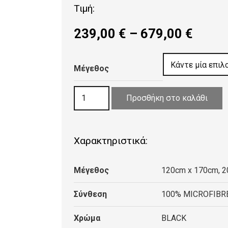
Τιμή:
Price
239,00
€
–
679,00
€
range
239,0
Μέγεθος
throu
679,0
ΧΑΛΙ
Προσθήκη στο καλάθι
ASIATIC
LONDON
MASON
Χαρακτηριστικά:
DIAMOND
BLACK
Μέγεθος
120cm x 170cm, 
ποσότητα
Σύνθεση
100% MICROFIBR
Χρώμα
BLACK