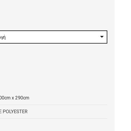
:
0 €
gh
0 €
200cm x 290cm
E POLYESTER