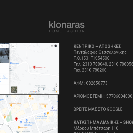
ΚΕΝΤΡΙΚΟ – ΑΠΟΘΗΚΕΣ
Πεντάλοφος Θεσσαλονίκης
Τ.Θ.153 Τ.Κ.54500
Τηλ. 2310 788048, 2310 78805
Fax. 2310 788260
ΑΦΜ : 082650773
ΑΡΙΘΜΟΣ ΓΕΜΗ : 57706004000
ΒΡΕΙΤΕ ΜΑΣ ΣΤΟ GOOGLE
ΚΑΤΑΣΤΗΜΑ ΛΙΑΝΙΚΗΣ – SH
Μάρκου Μπότσαρη 110