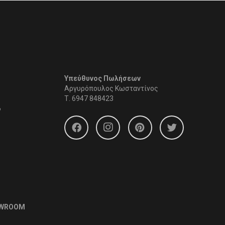
Υπεύθυνος Πωλήσεων
Αργυρόπουλος Κωσταντίνος
Τ.
6947 848423
6
OWROOM