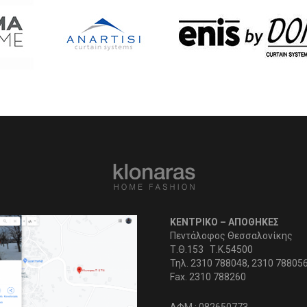
ΚΕΝΤΡΙΚΟ – ΑΠΟΘΗΚΕΣ
Πεντάλοφος Θεσσαλονίκης
Τ.Θ.153 Τ.Κ.54500
Τηλ. 2310 788048, 2310 78805
Fax. 2310 788260