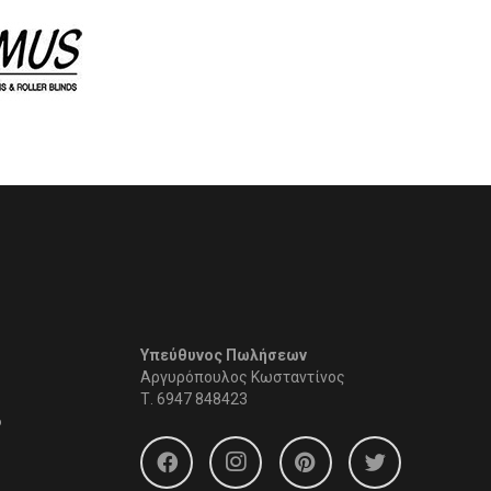
Υπεύθυνος Πωλήσεων
Αργυρόπουλος Κωσταντίνος
Τ.
6947 848423
6