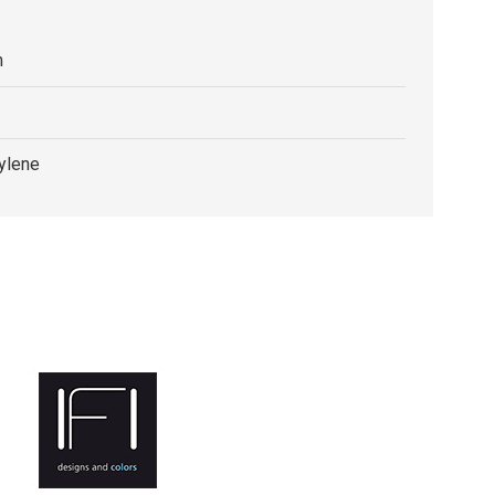
m
ylene