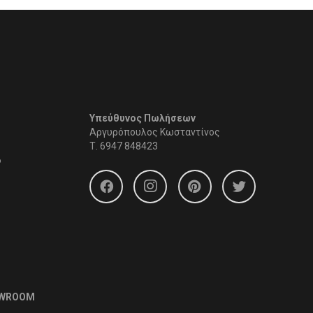
Υπεύθυνος Πωλήσεων
Αργυρόπουλος Κωσταντίνος
Τ.
6947 848423
6
OWROOM