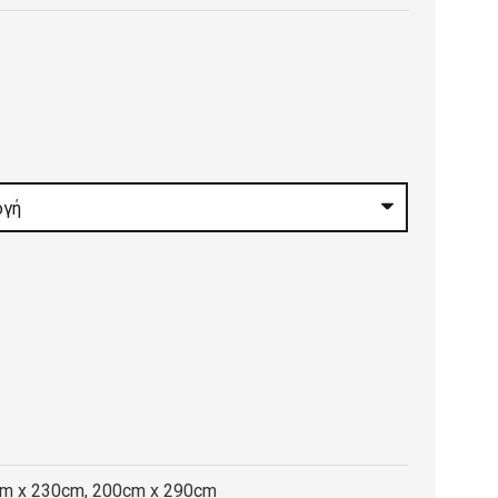
:
0 €
gh
0 €
cm x 230cm, 200cm x 290cm