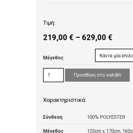
Τιμή:
Price
219,00
€
–
629,00
€
range
219,0
Μέγεθος
throu
629,0
ΧΑΛΙ
Προσθήκη στο καλάθι
ASIATIC
LONDON
TOVA
Χαρακτηριστικά:
CLAY
ποσότητα
Σύνθεση
100% POLYESTER
Μέγεθος
120cm x 170cm, 160