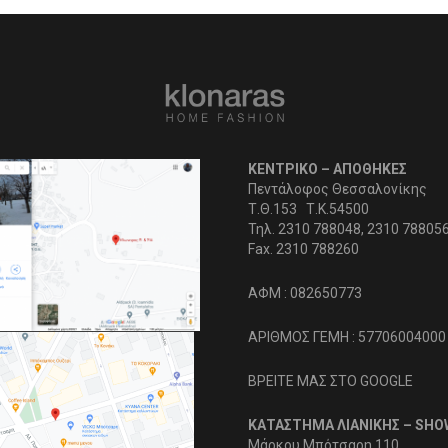
ΚΕΝΤΡΙΚΟ – ΑΠΟΘΗΚΕΣ
Πεντάλοφος Θεσσαλονίκης
Τ.Θ.153 Τ.Κ.54500
Τηλ. 2310 788048, 2310 78805
Fax. 2310 788260
ΑΦΜ : 082650773
ΑΡΙΘΜΟΣ ΓΕΜΗ : 57706004000
ΒΡΕΙΤΕ ΜΑΣ ΣΤΟ GOOGLE
ΚΑΤΑΣΤΗΜΑ ΛΙΑΝΙΚΗΣ – SH
Μάρκου Μπότσαρη 110