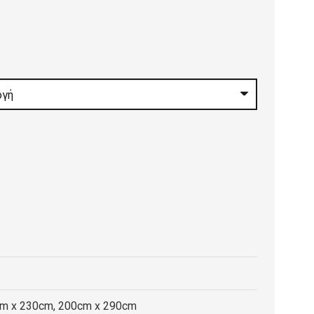
:
0 €
gh
0 €
cm x 230cm, 200cm x 290cm