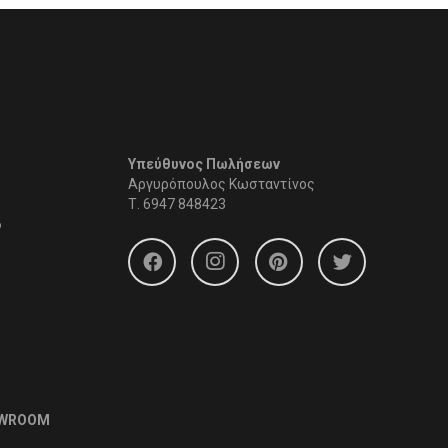
Υπεύθυνος Πωλήσεων
Αργυρόπουλος Κωσταντίνος
Τ.
6947 848423
6
OWROOM