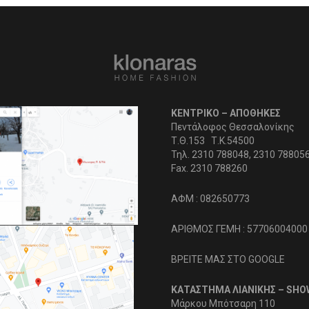
ΚΕΝΤΡΙΚΟ – ΑΠΟΘΗΚΕΣ
Πεντάλοφος Θεσσαλονίκης
Τ.Θ.153 Τ.Κ.54500
Τηλ. 2310 788048, 2310 78805
Fax. 2310 788260
ΑΦΜ : 082650773
ΑΡΙΘΜΟΣ ΓΕΜΗ : 57706004000
ΒΡΕΙΤΕ ΜΑΣ ΣΤΟ GOOGLE
ΚΑΤΑΣΤΗΜΑ ΛΙΑΝΙΚΗΣ – SH
Μάρκου Μπότσαρη 110