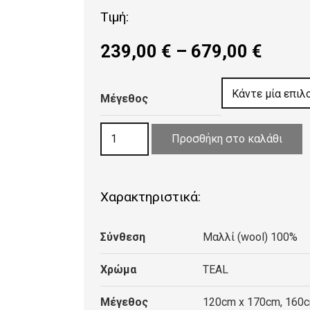
Τιμή:
Price
239,00
€
–
679,00
€
range
239,0
Μέγεθος
throu
679,0
ΧΑΛΙ
Προσθήκη στο καλάθι
ASIATIC
LONDON
YORK
Χαρακτηριστικά:
TEAL
ποσότητα
Σύνθεση
Μαλλί (wool) 100%
Χρώμα
TEAL
Μέγεθος
120cm x 170cm, 160