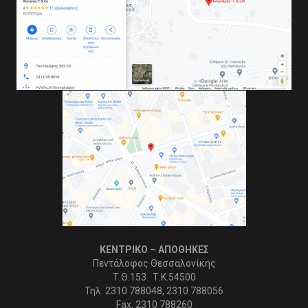
ΚΕΝΤΡΙΚΟ – ΑΠΟΘΗΚΕΣ
Πεντάλοφος Θεσσαλονίκης
Τ.Θ.153 Τ.Κ.54500
Τηλ. 2310 788048, 2310 788056
Fax. 2310 788260