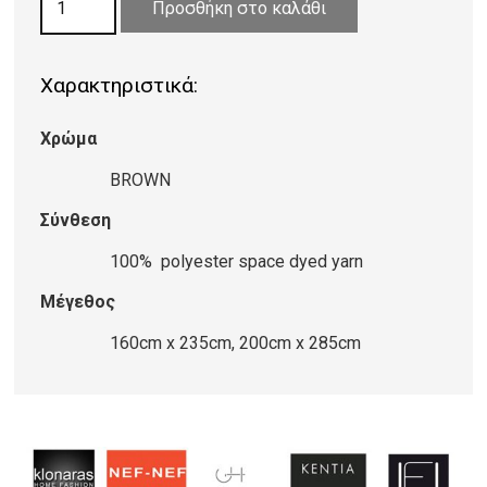
300,00 €
Προσθήκη στο καλάθι
IMPERIAL
49/H
Χαρακτηριστικά:
BROWN
ποσότητα
Χρώμα
BROWN
Σύνθεση
100% polyester space dyed yarn
Μέγεθος
160cm x 235cm, 200cm x 285cm