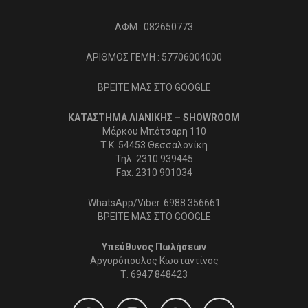
ΑΦΜ : 082650773
ΑΡΙΘΜΟΣ ΓΕΜΗ : 57706004000
ΒΡΕΙΤΕ ΜΑΣ ΣΤΟ GOOGLE
ΚΑΤΑΣΤΗΜΑ ΛΙΑΝΙΚΗΣ – SHOWROOM
Μάρκου Μπότσαρη 110
Τ.Κ. 54453 Θεσσαλονίκη
Τηλ. 2310 939445
Fax. 2310 901034
WhatsApp/Viber. 6988 356661
ΒΡΕΙΤΕ ΜΑΣ ΣΤΟ GOOGLE
Υπεύθυνος Πωλήσεων
Αργυρόπουλος Κωσταντίνος
Τ.
6947 848423