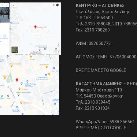
ΚΕΝΤΡΙΚΟ – ΑΠΟΘΗΚΕΣ
Πεντάλοφος Θεσσαλονίκης
Τ.Θ.153 Τ.Κ.54500
Τηλ. 2310 788048, 2310 78805
Fax. 2310 788260
ΑΦΜ : 082650773
ΑΡΙΘΜΟΣ ΓΕΜΗ : 57706004000
ΒΡΕΙΤΕ ΜΑΣ ΣΤΟ GOOGLE
ΚΑΤΑΣΤΗΜΑ ΛΙΑΝΙΚΗΣ – SH
Μάρκου Μπότσαρη 110
Τ.Κ. 54453 Θεσσαλονίκη
Τηλ. 2310 939445
Fax. 2310 901034
WhatsApp/Viber. 6988 356661
ΒΡΕΙΤΕ ΜΑΣ ΣΤΟ GOOGLE