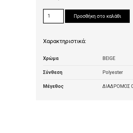
ΧΑΛΙ
Προσθήκη στο καλάθι
PEARL
MODERN
8556
Χαρακτηριστικά:
BEIGE
ΔΙΑΔΡΟΜΟΣ
Χρώμα
BEIGE
0,80cm
ποσότητα
Σύνθεση
Polyester
Μέγεθος
ΔΙΑΔΡΟΜΟΣ 