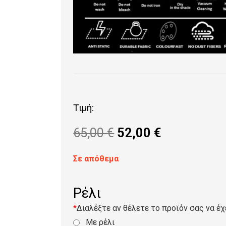
Τιμή:
Original
Η
65,00
€
52,00
€
price
τρέχουσα
was:
τιμή
Σε απόθεμα
65,00 €.
είναι:
52,00 €.
Ρέλι
*
Διαλέξτε αν θέλετε το προϊόν σας να έχ
Με ρέλι