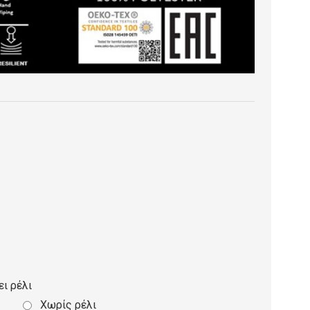
ει ρέλι
Χωρίς ρέλι