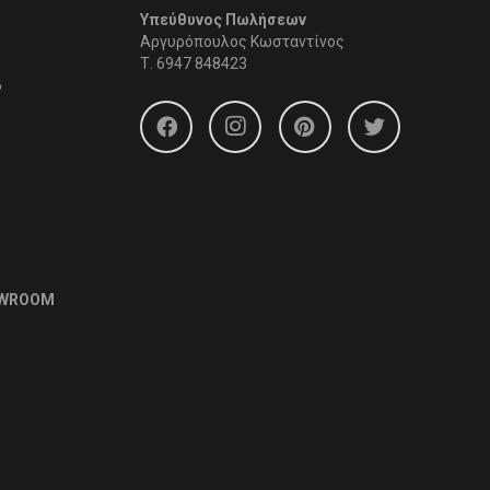
Υπεύθυνος Πωλήσεων
Αργυρόπουλος Κωσταντίνος
Τ.
6947 848423
6
OWROOM