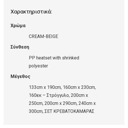
VINTAGE
Χαρακτηριστικά:
9303/Cream
Beige
Χρώμα
ποσότητα
CREAM-BEIGE
Σύνθεση
PP heatset with shrinked
polyester
Μέγεθος
133cm x 190cm, 160cm x 230cm,
160εκ – Στρόγγυλο, 200cm x
250cm, 200cm x 290cm, 240cm x
300cm, ΣΕΤ ΚΡΕΒΑΤΟΚΑΜΑΡΑΣ