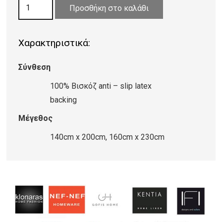
ΧΑΛΙ
197,60 €
Προσθήκη στο καλάθι
VISCOSE
FARASHE
Χαρακτηριστικά:
1226/473510
ποσότητα
Σύνθεση
100% Βισκόζ anti – slip latex
backing
Μέγεθος
140cm x 200cm, 160cm x 230cm