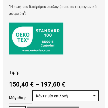
*Η τιμή του διαδρόμου υπολογίζεται σε τετραγωνικό
2
μέτρο (m
)
Τιμή:
Price
150,40
€
–
197,60
€
range:
150,40 €
Μέγεθος
through