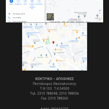
ΚΕΝΤΡΙΚΟ – ΑΠΟΘΗΚΕΣ
Πεντάλοφος Θεσσαλονίκης
Τ.Θ.153 Τ.Κ.54500
Τηλ. 2310 788048, 2310 788056
Fax. 2310 788260
ΑΦΜ : 082650773