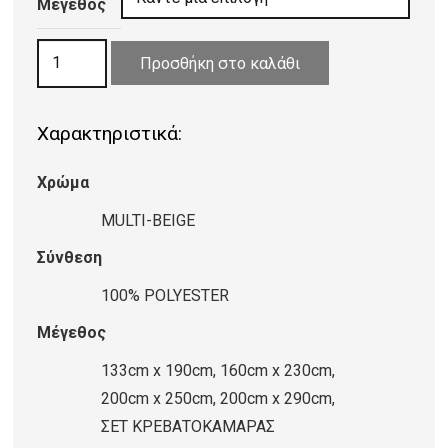
55,00 €
Μέγεθος
through
ΧΑΛΙ
120,00 €
Προσθήκη στο καλάθι
YORK
MODERN
Χαρακτηριστικά:
8230
BEIGE
Χρώμα
MULTI
ποσότητα
MULTI-BEIGE
Σύνθεση
100% POLYESTER
Μέγεθος
133cm x 190cm, 160cm x 230cm,
200cm x 250cm, 200cm x 290cm,
ΣΕΤ ΚΡΕΒΑΤΟΚΑΜΑΡΑΣ