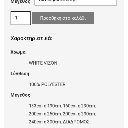
27,12 €
Μέγεθος
through
ΧΑΛΙ
192,80 €
Προσθήκη στο καλάθι
YORK
VINTAGE
Χαρακτηριστικά:
8504
WHITE
Χρώμα
VIZON
ποσότητα
WHITE VIZON
Σύνθεση
100% POLYESTER
Μέγεθος
133cm x 190cm, 160cm x 230cm,
200cm x 250cm, 200cm x 290cm,
240cm x 300cm, ΔΙΑΔΡΟΜΟΣ