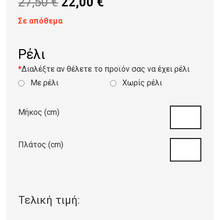
Original
Η
27,50
€
22,00
€
price
τρέχουσα
Σε απόθεμα
was:
τιμή
27,50 €.
είναι:
Ρέλι
22,00 €.
*
Διαλέξτε αν θέλετε το προϊόν σας να έχει ρέλι
Με ρέλι
Χωρίς ρέλι
Μήκος (cm)
Πλάτος (cm)
Τελική τιμή: