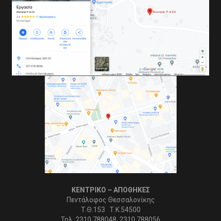
ΚΕΝΤΡΙΚΟ – ΑΠΟΘΗΚΕΣ
Πεντάλοφος Θεσσαλονίκης
Τ.Θ.153 Τ.Κ.54500
Τηλ. 2310 788048, 2310 788056