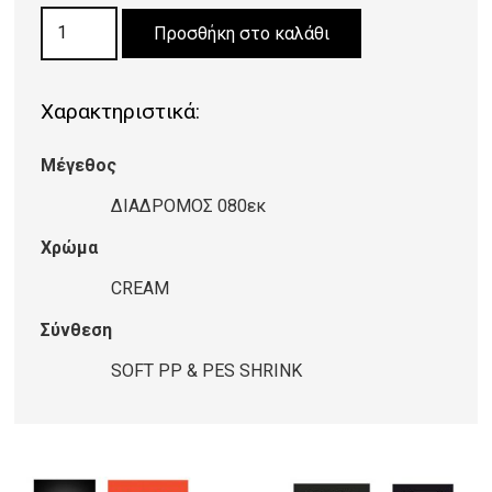
ΧΑΛΙ
Προσθήκη στο καλάθι
ALTO
MODERN
Χαρακτηριστικά:
9636
CREAM
Μέγεθος
PLK65
ΔΙΑΔΡΟΜΟΣ
ΔΙΑΔΡΟΜΟΣ 080εκ
0,80εκ
Χρώμα
ποσότητα
CREAM
Σύνθεση
SOFT PP & PES SHRINK