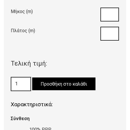
Μήκος (m)
Πλάτος (m)
Τελική τιμή:
ΜΟΚΕΤΑ
Προσθήκη στο καλάθι
BINGO
GREEN
Χαρακτηριστικά:
7211
ποσότητα
Σύνθεση
100% PPP