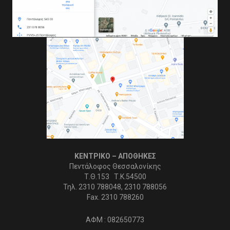
ΚΕΝΤΡΙΚΟ – ΑΠΟΘΗΚΕΣ
Πεντάλοφος Θεσσαλονίκης
Τ.Θ.153 Τ.Κ.54500
Τηλ. 2310 788048, 2310 788056
Fax. 2310 788260
ΑΦΜ : 082650773