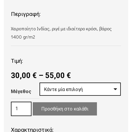
Περιγραφή:
Χειροποίητο Ινδίας, ριγέ με ιδιαίτερο κρόσι, βάρος
1400 gr/m2
Τιμή:
Price
30,00
€
–
55,00
€
range:
30,00 €
Μέγεθος
through
ΧΑΛΙ
55,00 €
Προσθήκη στο καλάθι
ΒΑΜΒΑΚΕΡΟ
BOLZANO
Χαρακτηριστικά:
BURGUNDY