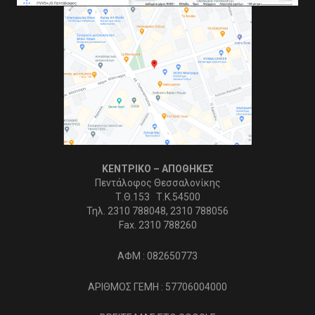
ΚΕΝΤΡΙΚΟ – ΑΠΟΘΗΚΕΣ
Πεντάλοφος Θεσσαλονίκης
Τ.Θ.153 Τ.Κ.54500
Τηλ. 2310 788048, 2310 788056
Fax. 2310 788260
ΑΦΜ : 082650773
ΑΡΙΘΜΟΣ ΓΕΜΗ : 57706004000