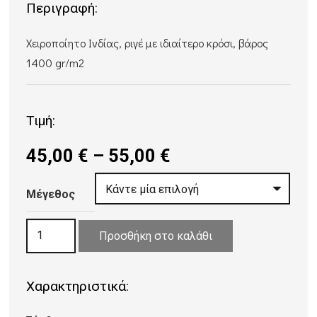
Περιγραφή:
Χειροποίητο Ινδίας, ριγέ με ιδιαίτερο κρόσι, βάρος
1400 gr/m2
Τιμή:
Price
45,00
€
–
55,00
€
range:
45,00 €
Μέγεθος
through
ΧΑΛΙ
55,00 €
Προσθήκη στο καλάθι
ΒΑΜΒΑΚΕΡΟ
BOLZANO
Χαρακτηριστικά:
LIGHT
PURPLE