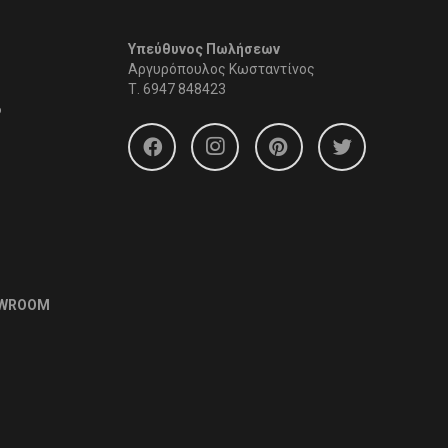
Υπεύθυνος Πωλήσεων
Αργυρόπουλος Κωσταντίνος
Τ.
6947 848423
6
OWROOM