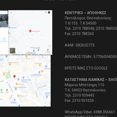
ΚΕΝΤΡΙΚΟ – ΑΠΟΘΗΚΕΣ
Πεντάλοφος Θεσσαλονίκης
Τ.Θ.153 Τ.Κ.54500
Τηλ. 2310 788048, 2310 78805
Fax. 2310 788260
ΑΦΜ : 082650773
ΑΡΙΘΜΟΣ ΓΕΜΗ : 57706004000
ΒΡΕΙΤΕ ΜΑΣ ΣΤΟ GOOGLE
ΚΑΤΑΣΤΗΜΑ ΛΙΑΝΙΚΗΣ – SH
Μάρκου Μπότσαρη 110
Τ.Κ. 54453 Θεσσαλονίκη
Τηλ. 2310 939445
Fax. 2310 901034
WhatsApp/Viber. 6988 356661