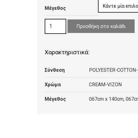
20,00 €
Μέγεθος
through
50,00 €
ΧΑΛΙ
Προσθήκη στο καλάθι
ZIRA
7338
CREAM
Χαρακτηριστικά:
VISON
ποσότητα
Σύνθεση
POLYESTER-COTTON-
Χρώμα
CREAM-VIZON
Μέγεθος
067cm x 140cm, 067c