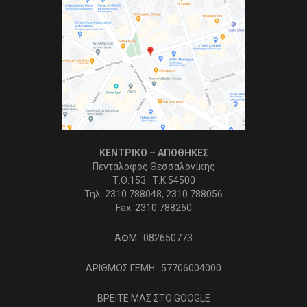
ΚΕΝΤΡΙΚΟ – ΑΠΟΘΗΚΕΣ
Πεντάλοφος Θεσσαλονίκης
Τ.Θ.153 Τ.Κ.54500
Τηλ. 2310 788048, 2310 788056
Fax. 2310 788260
ΑΦΜ : 082650773
ΑΡΙΘΜΟΣ ΓΕΜΗ : 57706004000
ΒΡΕΙΤΕ ΜΑΣ ΣΤΟ GOOGLE