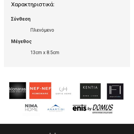
Χαρακτηριστικά:
Harshang
Rosette
Σύνθεση
Palmette
ποσότητα
Πλενόμενο
Μέγεθος
13cm x 8.5cm