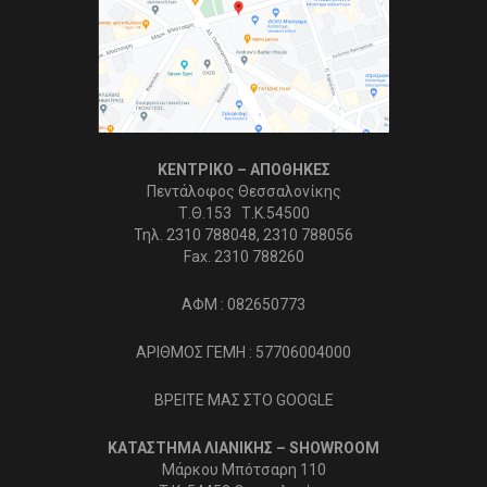
ΚΕΝΤΡΙΚΟ – ΑΠΟΘΗΚΕΣ
Πεντάλοφος Θεσσαλονίκης
Τ.Θ.153 Τ.Κ.54500
Τηλ. 2310 788048, 2310 788056
Fax. 2310 788260
ΑΦΜ : 082650773
ΑΡΙΘΜΟΣ ΓΕΜΗ : 57706004000
ΒΡΕΙΤΕ ΜΑΣ ΣΤΟ GOOGLE
ΚΑΤΑΣΤΗΜΑ ΛΙΑΝΙΚΗΣ – SHOWROOM
Μάρκου Μπότσαρη 110