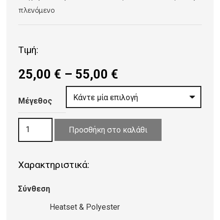
πλενόμενο
Τιμή:
Price
25,00
€
–
55,00
€
range:
25,00 €
Μέγεθος
through
ΧΑΛΙ
55,00 €
Προσθήκη στο καλάθι
CULT
1902/X
Χαρακτηριστικά:
ποσότητα
Σύνθεση
Heatset & Polyester