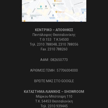
ΚΕΝΤΡΙΚΟ – ΑΠΟΘΗΚΕΣ
Πεντάλοφος Θεσσαλονίκης
Τ.Θ.153 Τ.Κ.54500
Τηλ. 2310 788048, 2310 788056
Fax. 2310 788260
ΑΦΜ : 082650773
ΑΡΙΘΜΟΣ ΓΕΜΗ : 57706004000
ΒΡΕΙΤΕ ΜΑΣ ΣΤΟ GOOGLE
ΚΑΤΑΣΤΗΜΑ ΛΙΑΝΙΚΗΣ – SHOWROOM
Μάρκου Μπότσαρη 110
Τ.Κ. 54453 Θεσσαλονίκη
Τηλ. 2310 939445