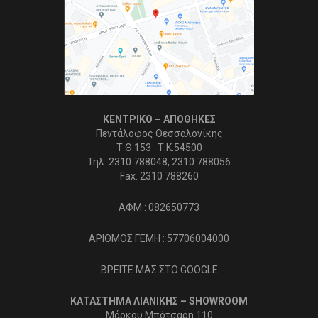
ΚΕΝΤΡΙΚΟ – ΑΠΟΘΗΚΕΣ
Πεντάλοφος Θεσσαλονίκης
Τ.Θ.153 Τ.Κ.54500
Τηλ. 2310 788048, 2310 788056
Fax. 2310 788260
ΑΦΜ : 082650773
ΑΡΙΘΜΟΣ ΓΕΜΗ : 57706004000
ΒΡΕΙΤΕ ΜΑΣ ΣΤΟ GOOGLE
ΚΑΤΑΣΤΗΜΑ ΛΙΑΝΙΚΗΣ – SHOWROOM
Μάρκου Μπότσαρη 110