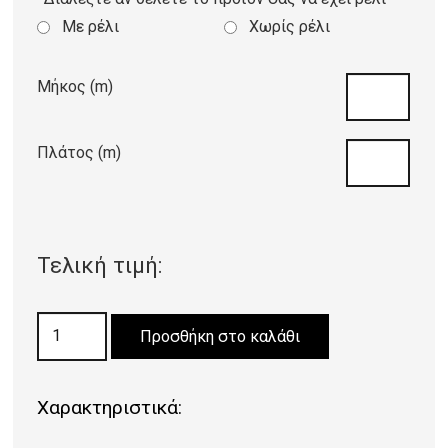
Με ρέλι
Χωρίς ρέλι
Μήκος (m)
Πλάτος (m)
Τελική τιμή:
ΜΟΚΕΤΑ
Προσθήκη στο καλάθι
DREAMFIELDS
SILVER
Χαρακτηριστικά:
75
ποσότητα