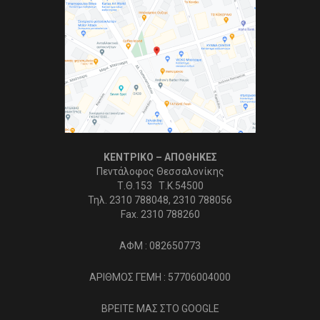
ΚΕΝΤΡΙΚΟ – ΑΠΟΘΗΚΕΣ
Πεντάλοφος Θεσσαλονίκης
Τ.Θ.153 Τ.Κ.54500
Τηλ. 2310 788048, 2310 788056
Fax. 2310 788260
ΑΦΜ : 082650773
ΑΡΙΘΜΟΣ ΓΕΜΗ : 57706004000
ΒΡΕΙΤΕ ΜΑΣ ΣΤΟ GOOGLE