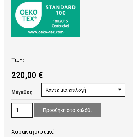
Τιμή:
220,00
€
Μέγεθος
ΧΑΛΙ
Προσθήκη στο καλάθι
VISCOSE
FARASHE
Χαρακτηριστικά:
1035/491220