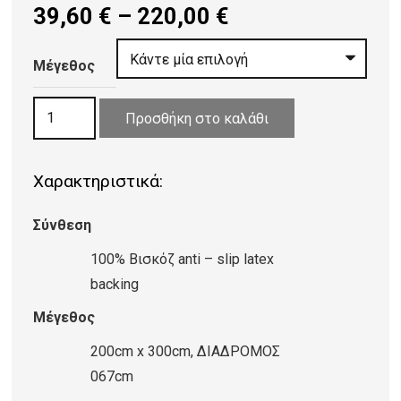
Price
39,60
€
–
220,00
€
range:
39,60 €
Μέγεθος
through
ΧΑΛΙ
220,00 €
Προσθήκη στο καλάθι
VISCOSE
FARASHE
Χαρακτηριστικά:
42/202
ποσότητα
Σύνθεση
100% Βισκόζ anti – slip latex
backing
Μέγεθος
200cm x 300cm, ΔΙΑΔΡΟΜΟΣ
067cm