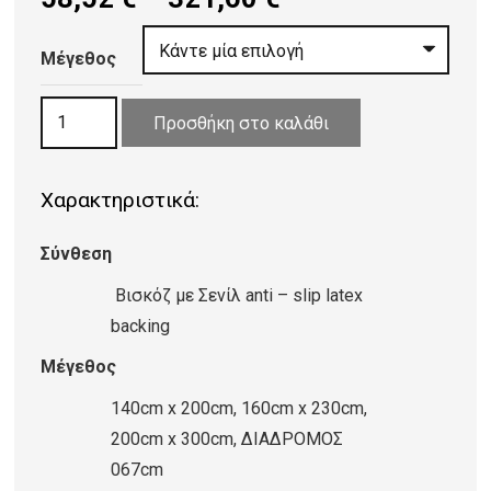
range:
58,52 €
Μέγεθος
through
ΧΑΛΙ
321,60 €
Προσθήκη στο καλάθι
VISCOSE
FARASHE
Χαρακτηριστικά:
851/473470
ποσότητα
Σύνθεση
Βισκόζ με Σενίλ anti – slip latex
backing
Μέγεθος
140cm x 200cm, 160cm x 230cm,
200cm x 300cm, ΔΙΑΔΡΟΜΟΣ
067cm