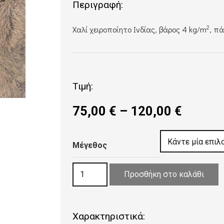
Περιγραφή:
2
Χαλί χειροποίητο Ινδίας, βάρος 4 kg/m
, π
Τιμή:
Price
75,00
€
–
120,00
€
range:
75,00 
Μέγεθος
throug
120,00
ΧΑΛΙ
Προσθήκη στο καλάθι
SHAGGY
FLATO
BROWN
Χαρακτηριστικά: