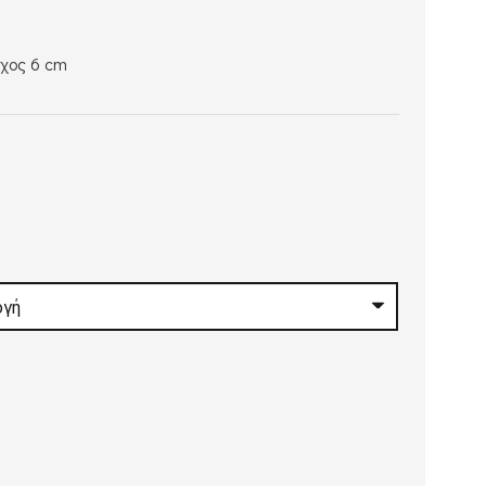
άχος 6 cm
€
h
 €