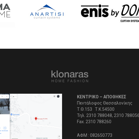
ΚΕΝΤΡΙΚΟ – ΑΠΟΘΗΚΕΣ
Πεντάλοφος Θεσσαλονίκης
Τ.Θ.153 Τ.Κ.54500
Τηλ. 2310 788048, 2310 78805
Fax. 2310 788260
ΑΦΜ : 082650773