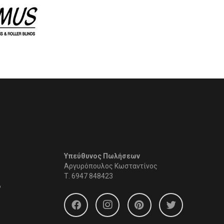
Υπεύθυνος Πωλήσεων
Αργυρόπουλος Κωσταντίνος
Τ.
6947 848423
6