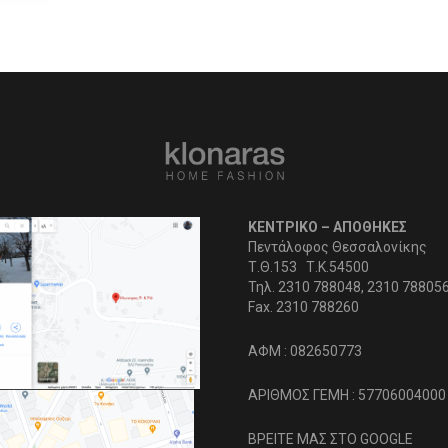
ΚΕΝΤΡΙΚΟ – ΑΠΟΘΗΚΕΣ
Πεντάλοφος Θεσσαλονίκης
Τ.Θ.153 Τ.Κ.54500
Τηλ. 2310 788048, 2310 78805
Fax. 2310 788260
ΑΦΜ : 082650773
ΑΡΙΘΜΟΣ ΓΕΜΗ : 57706004000
ΒΡΕΙΤΕ ΜΑΣ ΣΤΟ GOOGLE