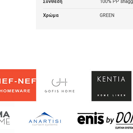
Σύνθεση
100% PP shaggy
Χρώμα
GREEN