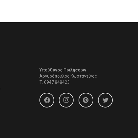
Υπεύθυνος Πωλήσεων
Αργυρόπουλος Κωσταντίνος
Τ.
6947 848423
6