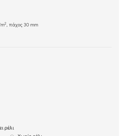
2
/m
, πάχος 30 mm
ει ρέλι