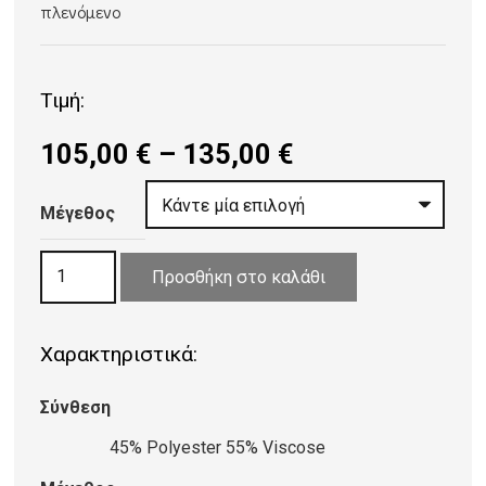
πλενόμενο
Τιμή:
Price
105,00
€
–
135,00
€
range:
105,00 €
Μέγεθος
through
ΧΑΛΙ
135,00 €
Προσθήκη στο καλάθι
VISCOSE
GLORIOUS
Χαρακτηριστικά:
667/599480
ποσότητα
Σύνθεση
45% Polyester 55% Viscose