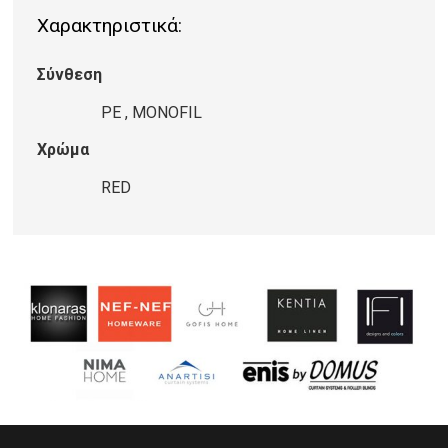
Χαρακτηριστικά:
RED
21
Σύνθεση
ποσότητα
PE , MONOFIL
Χρώμα
RED