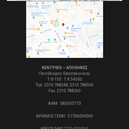
ΚΕΝΤΡΙΚΟ – ΑΠΟΘΗΚΕΣ
Πεντάλοφος Θεσσαλονίκης
Τ.Θ.153 Τ.Κ.54500
Τηλ. 2310 788048, 2310 788056
Fax. 2310 788260
ΑΦΜ : 082650773
ΑΡΙΘΜΟΣ ΓΕΜΗ : 57706004000
ΒΡΕΙΤΕ ΜΑΣ ΣΤΟ GOOGLE