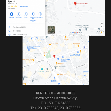
ΚΕΝΤΡΙΚΟ – ΑΠΟΘΗΚΕΣ
Πεντάλοφος Θεσσαλονίκης
Τ.Θ.153 Τ.Κ.54500
Τηλ. 2310 788048, 2310 788056