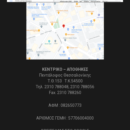
ΚΕΝΤΡΙΚΟ – ΑΠΟΘΗΚΕΣ
Πεντάλοφος Θεσσαλονίκης
Τ.Θ.153 Τ.Κ.54500
Τηλ. 2310 788048, 2310 788056
Fax. 2310 788260
ΑΦΜ : 082650773
ΑΡΙΘΜΟΣ ΓΕΜΗ : 57706004000