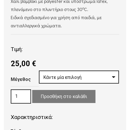
Χαλί βαμβάκι με polyester και υπόστρωμα latex,
ο
πλενόμενο στο πλυντήριο στους 30
C.
Ειδικά σχεδιασμένο για χρήση από παιδιά, με
αντιαλλεργικά χρώματα.
Τιμή:
25,00
€
Μέγεθος
ΧΑΛΙ
Προσθήκη στο καλάθι
ΠΑΙΔΙΚΟ
KIDDO
Χαρακτηριστικά:
CLOUDS
LIGHT