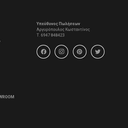
Υπεύθυνος Πωλήσεων
Αργυρόπουλος Κωσταντίνος
Τ.
6947 848423
6
OWROOM