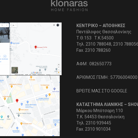
ΚΕΝΤΡΙΚΟ – ΑΠΟΘΗΚΕΣ
Πεντάλοφος Θεσσαλονίκης
Τ.Θ.153 Τ.Κ.54500
Τηλ. 2310 788048, 2310 78805
Fax. 2310 788260
ΑΦΜ : 082650773
ΑΡΙΘΜΟΣ ΓΕΜΗ : 57706004000
ΒΡΕΙΤΕ ΜΑΣ ΣΤΟ GOOGLE
ΚΑΤΑΣΤΗΜΑ ΛΙΑΝΙΚΗΣ – SH
Μάρκου Μπότσαρη 110
Τ.Κ. 54453 Θεσσαλονίκη
Τηλ. 2310 939445
Fax. 2310 901034