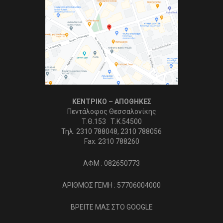
ΚΕΝΤΡΙΚΟ – ΑΠΟΘΗΚΕΣ
Πεντάλοφος Θεσσαλονίκης
Τ.Θ.153 Τ.Κ.54500
Τηλ. 2310 788048, 2310 788056
Fax. 2310 788260
ΑΦΜ : 082650773
ΑΡΙΘΜΟΣ ΓΕΜΗ : 57706004000
ΒΡΕΙΤΕ ΜΑΣ ΣΤΟ GOOGLE