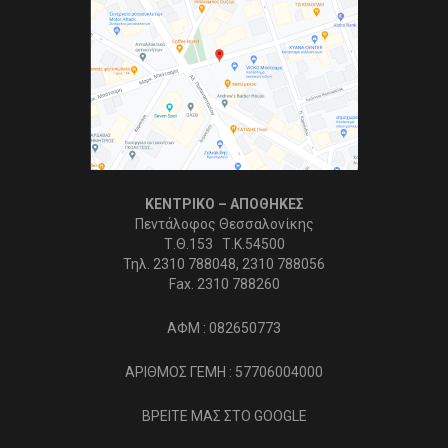
ΚΕΝΤΡΙΚΟ – ΑΠΟΘΗΚΕΣ
Πεντάλοφος Θεσσαλονίκης
Τ.Θ.153 Τ.Κ.54500
Τηλ. 2310 788048, 2310 788056
Fax. 2310 788260
ΑΦΜ : 082650773
ΑΡΙΘΜΟΣ ΓΕΜΗ : 57706004000
ΒΡΕΙΤΕ ΜΑΣ ΣΤΟ GOOGLE