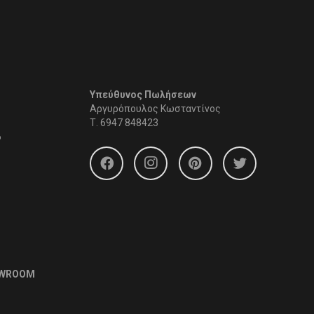
Υπεύθυνος Πωλήσεων
Αργυρόπουλος Κωσταντίνος
Τ.
6947 848423
6
OWROOM