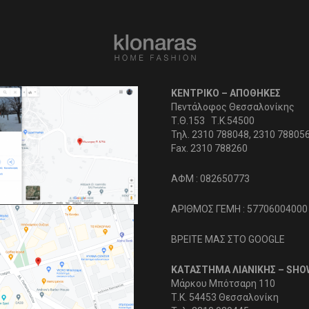
ΚΕΝΤΡΙΚΟ – ΑΠΟΘΗΚΕΣ
Πεντάλοφος Θεσσαλονίκης
Τ.Θ.153 Τ.Κ.54500
Τηλ. 2310 788048, 2310 78805
Fax. 2310 788260
ΑΦΜ : 082650773
ΑΡΙΘΜΟΣ ΓΕΜΗ : 57706004000
ΒΡΕΙΤΕ ΜΑΣ ΣΤΟ GOOGLE
ΚΑΤΑΣΤΗΜΑ ΛΙΑΝΙΚΗΣ – SH
Μάρκου Μπότσαρη 110
Τ.Κ. 54453 Θεσσαλονίκη