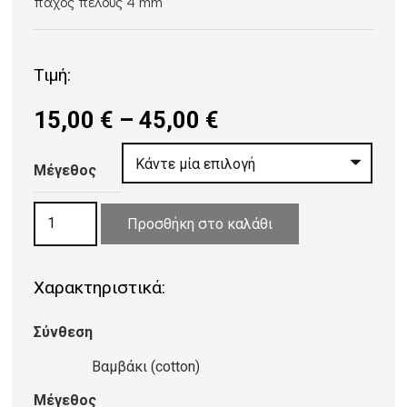
πάχος πέλους 4 mm
Τιμή:
Price
15,00
€
–
45,00
€
range:
15,00 €
Μέγεθος
through
ΧΑΛΙ
45,00 €
Προσθήκη στο καλάθι
ΒΑΜΒΑΚΕΡΟ
PINEROLO
Χαρακτηριστικά:
WHITE/LIGHT
PINK
Σύνθεση
ποσότητα
Βαμβάκι (cotton)
Μέγεθος