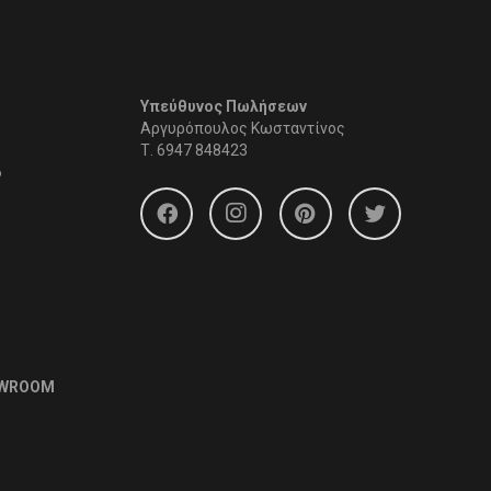
Υπεύθυνος Πωλήσεων
Αργυρόπουλος Κωσταντίνος
Τ.
6947 848423
6
OWROOM