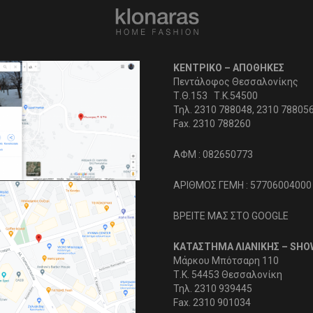
ΚΕΝΤΡΙΚΟ – ΑΠΟΘΗΚΕΣ
Πεντάλοφος Θεσσαλονίκης
Τ.Θ.153 Τ.Κ.54500
Τηλ. 2310 788048, 2310 78805
Fax. 2310 788260
ΑΦΜ : 082650773
ΑΡΙΘΜΟΣ ΓΕΜΗ : 57706004000
ΒΡΕΙΤΕ ΜΑΣ ΣΤΟ GOOGLE
ΚΑΤΑΣΤΗΜΑ ΛΙΑΝΙΚΗΣ – SH
Μάρκου Μπότσαρη 110
Τ.Κ. 54453 Θεσσαλονίκη
Τηλ. 2310 939445
Fax. 2310 901034