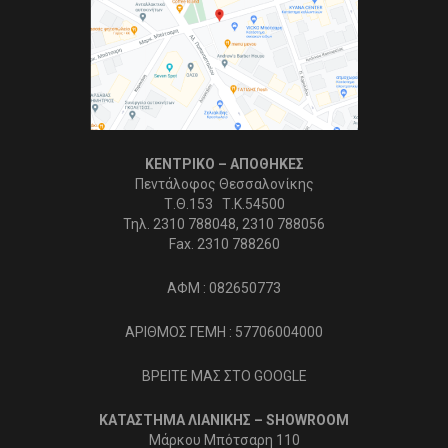
ΚΕΝΤΡΙΚΟ – ΑΠΟΘΗΚΕΣ
Πεντάλοφος Θεσσαλονίκης
Τ.Θ.153 Τ.Κ.54500
Τηλ. 2310 788048, 2310 788056
Fax. 2310 788260
ΑΦΜ : 082650773
ΑΡΙΘΜΟΣ ΓΕΜΗ : 57706004000
ΒΡΕΙΤΕ ΜΑΣ ΣΤΟ GOOGLE
ΚΑΤΑΣΤΗΜΑ ΛΙΑΝΙΚΗΣ – SHOWROOM
Μάρκου Μπότσαρη 110