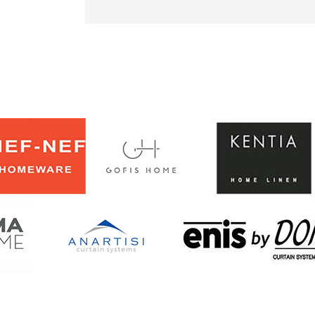
2
RED
5812018
ποσότητα