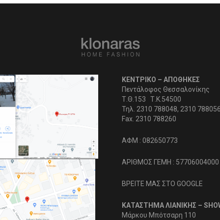
ΚΕΝΤΡΙΚΟ – ΑΠΟΘΗΚΕΣ
Πεντάλοφος Θεσσαλονίκης
Τ.Θ.153 Τ.Κ.54500
Τηλ. 2310 788048, 2310 78805
Fax. 2310 788260
ΑΦΜ : 082650773
ΑΡΙΘΜΟΣ ΓΕΜΗ : 57706004000
ΒΡΕΙΤΕ ΜΑΣ ΣΤΟ GOOGLE
ΚΑΤΑΣΤΗΜΑ ΛΙΑΝΙΚΗΣ – SH
Μάρκου Μπότσαρη 110