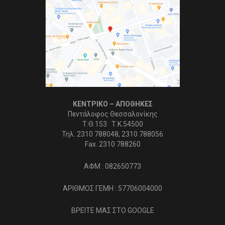
ΚΕΝΤΡΙΚΟ – ΑΠΟΘΗΚΕΣ
Πεντάλοφος Θεσσαλονίκης
Τ.Θ.153 Τ.Κ.54500
Τηλ. 2310 788048, 2310 788056
Fax. 2310 788260
ΑΦΜ : 082650773
ΑΡΙΘΜΟΣ ΓΕΜΗ : 57706004000
ΒΡΕΙΤΕ ΜΑΣ ΣΤΟ GOOGLE