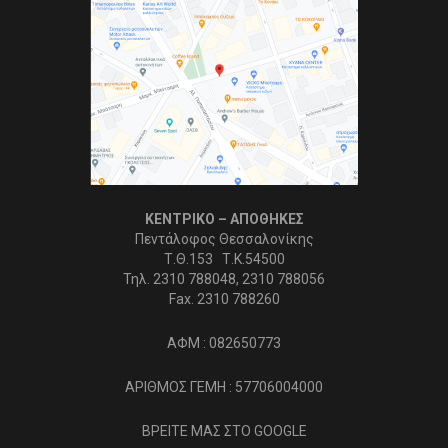
ΚΕΝΤΡΙΚΟ – ΑΠΟΘΗΚΕΣ
Πεντάλοφος Θεσσαλονίκης
Τ.Θ.153 Τ.Κ.54500
Τηλ. 2310 788048, 2310 788056
Fax. 2310 788260
ΑΦΜ : 082650773
ΑΡΙΘΜΟΣ ΓΕΜΗ : 57706004000
ΒΡΕΙΤΕ ΜΑΣ ΣΤΟ GOOGLE