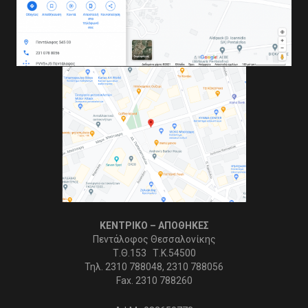
ΚΕΝΤΡΙΚΟ – ΑΠΟΘΗΚΕΣ
Πεντάλοφος Θεσσαλονίκης
Τ.Θ.153 Τ.Κ.54500
Τηλ. 2310 788048, 2310 788056
Fax. 2310 788260