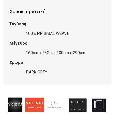
216/D.GREY
Χαρακτηριστικά:
ποσότητα
Σύνθεση
100% P.P. SISAL WEAVE
Μέγεθος
160cm x 230cm, 200cm x 290cm
Χρώμα
DARK GREY