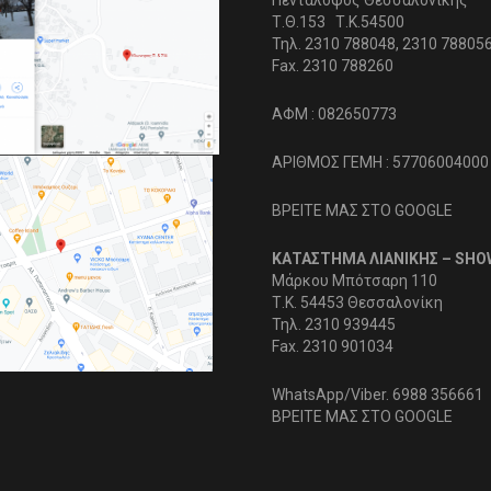
Πεντάλοφος Θεσσαλονίκης
Τ.Θ.153 Τ.Κ.54500
Τηλ. 2310 788048, 2310 78805
Fax. 2310 788260
ΑΦΜ : 082650773
ΑΡΙΘΜΟΣ ΓΕΜΗ : 57706004000
ΒΡΕΙΤΕ ΜΑΣ ΣΤΟ GOOGLE
ΚΑΤΑΣΤΗΜΑ ΛΙΑΝΙΚΗΣ – SH
Μάρκου Μπότσαρη 110
Τ.Κ. 54453 Θεσσαλονίκη
Τηλ. 2310 939445
Fax. 2310 901034
WhatsApp/Viber. 6988 356661
ΒΡΕΙΤΕ ΜΑΣ ΣΤΟ GOOGLE