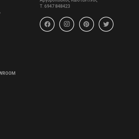
Αργυρόπουλος Κωσταντίνος
Τ.
6947 848423
6
OWROOM