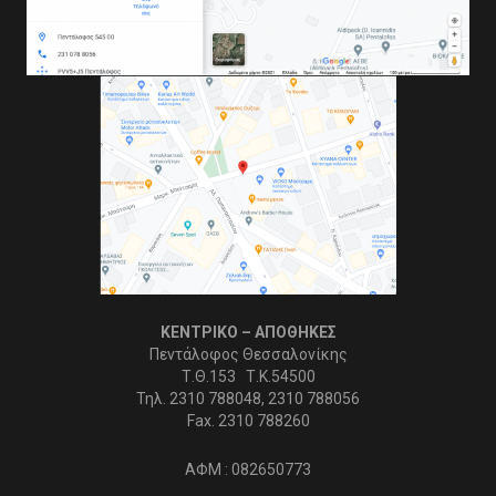
ΚΕΝΤΡΙΚΟ – ΑΠΟΘΗΚΕΣ
Πεντάλοφος Θεσσαλονίκης
Τ.Θ.153 Τ.Κ.54500
Τηλ. 2310 788048, 2310 788056
Fax. 2310 788260
ΑΦΜ : 082650773
ΑΡΙΘΜΟΣ ΓΕΜΗ : 57706004000
ΒΡΕΙΤΕ ΜΑΣ ΣΤΟ GOOGLE
ΚΑΤΑΣΤΗΜΑ ΛΙΑΝΙΚΗΣ – SHOWROOM